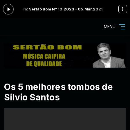
o agora: Sertão Bom Nº 10.2023 - 05.Mar.2023 - Bloco 02
Programa
MENU
Os 5 melhores tombos de
Silvio Santos