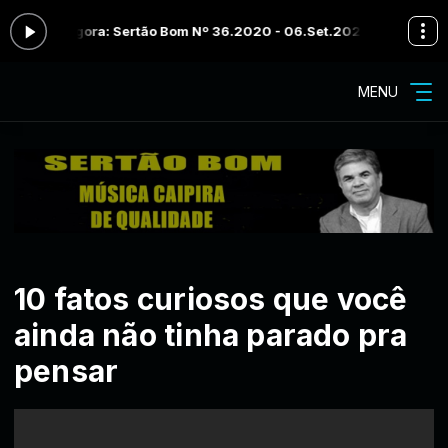
ando agora: Sertão Bom Nº 36.2020 - 06.Set.2020 - Bloco 03
Progr
MENU
10 fatos curiosos que você
ainda não tinha parado pra
pensar